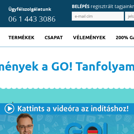
regisztrált tagjaink
BELÉPÉS
Ügyfélszolgálatunk
06 1 443 3086
TERMÉKEK
CSAPAT
VÉLEMÉNYEK
200% G
mények a GO! Tanfolyam