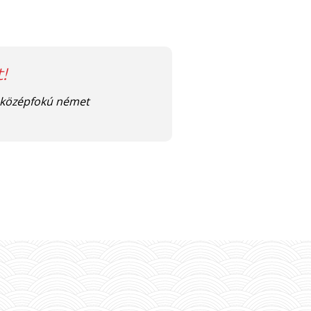
!
a középfokú német