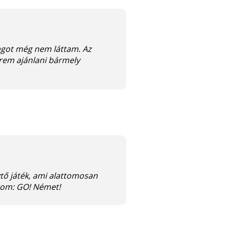
agot még nem láttam. Az
erem ajánlani bármely
tő játék, ami alattomosan
írom: GO! Német!