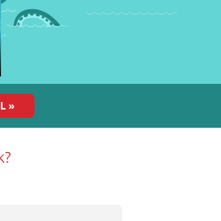
L »
k?