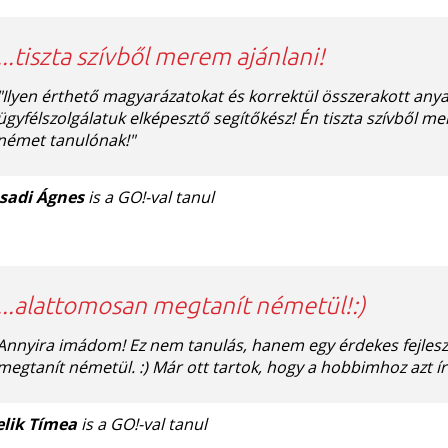
...tiszta szívből merem ajánlani!
"Ilyen érthető magyarázatokat és korrektül összerakott any
ügyfélszolgálatuk elképesztő segítőkész! Én tiszta szívből m
német tanulónak!"
sadi Ágnes
is a GO!-val tanul
...alattomosan megtanít németül!:)
Annyira imádom! Ez nem tanulás, hanem egy érdekes fejlesz
megtanít németül. :) Már ott tartok, hogy a hobbimhoz azt 
elik Tímea
is a GO!-val tanul