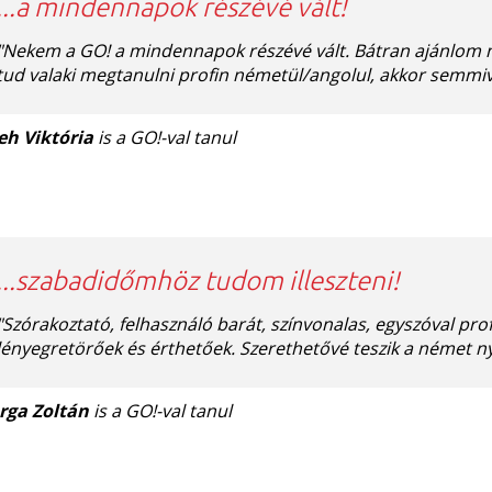
...a mindennapok részévé vált!
"Nekem a GO! a mindennapok részévé vált. Bátran ajánlom 
tud valaki megtanulni profin németül/angolul, akkor semmiv
eh Viktória
is a GO!-val tanul
...szabadidőmhöz tudom illeszteni!
"Szórakoztató, felhasználó barát, színvonalas, egyszóval pro
lényegretörőek és érthetőek. Szerethetővé teszik a német n
rga Zoltán
is a GO!-val tanul