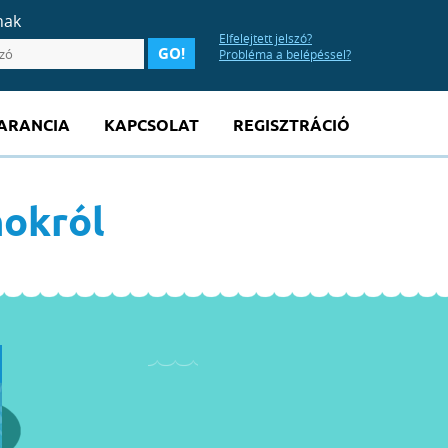
nak
Elfelejtett jelszó?
Probléma a belépéssel?
ARANCIA
KAPCSOLAT
REGISZTRÁCIÓ
okról