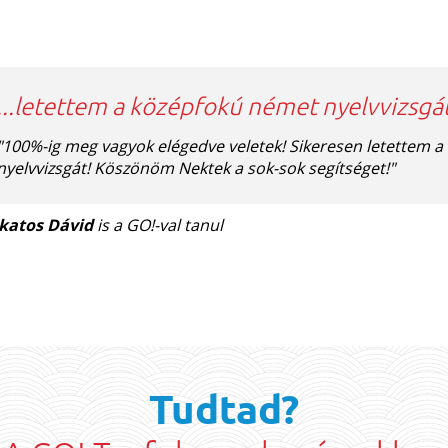
...letettem a középfokú német nyelvvizsgát
"100%-ig meg vagyok elégedve veletek! Sikeresen letettem 
nyelvvizsgát! Köszönöm Nektek a sok-sok segítséget!"
katos Dávid
is a GO!-val tanul
Tudtad?