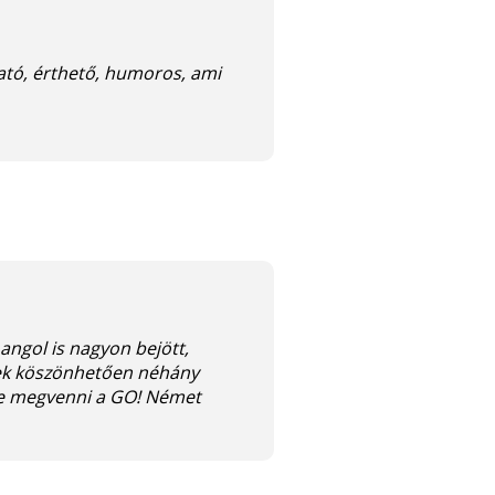
ható, érthető, humoros, ami
angol is nagyon bejött,
nnek köszönhetően néhány
te megvenni a GO! Német