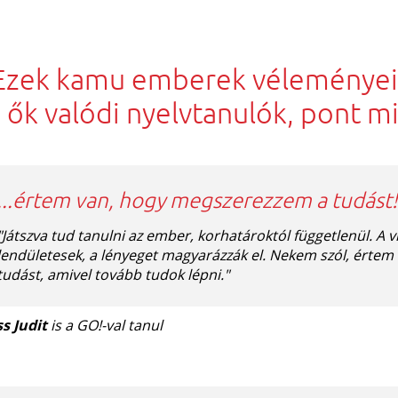
Ezek kamu emberek véleményei
ők valódi nyelvtanulók, pont mi
...értem van, hogy megszerezzem a tudást!
"Játszva tud tanulni az ember, korhatároktól függetlenül. A 
lendületesek, a lényeget magyarázzák el. Nekem szól, érte
tudást, amivel tovább tudok lépni."
ss Judit
is a GO!-val tanul