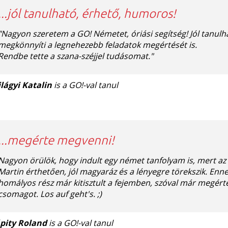
...jól tanulható, érhető, humoros!
"Nagyon szeretem a GO! Németet, óriási segítség! Jól tanul
megkönnyíti a legnehezebb feladatok megértését is.
Rendbe tette a szana-széjjel tudásomat."
ilágyi Katalin
is a GO!-val tanul
...megérte megvenni!
Nagyon örülök, hogy indult egy német tanfolyam is, mert az 
Martin érthetően, jól magyaráz és a lényegre törekszik. E
homályos rész már kitisztult a fejemben, szóval már megér
csomagot. Los auf geht's. ;)
pity Roland
is a GO!-val tanul