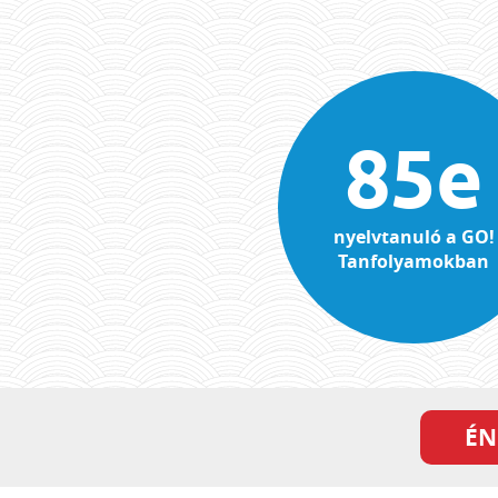
85e
nyelvtanuló a GO!
Tanfolyamokban
ÉN