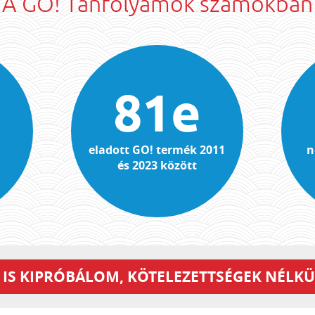
A GO! Tanfolyamok számokban
81e
eladott GO! termék 2011
n
és 2023 között
 IS KIPRÓBÁLOM, KÖTELEZETTSÉGEK NÉLKÜ