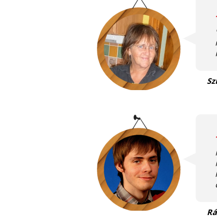
Sz
Rá