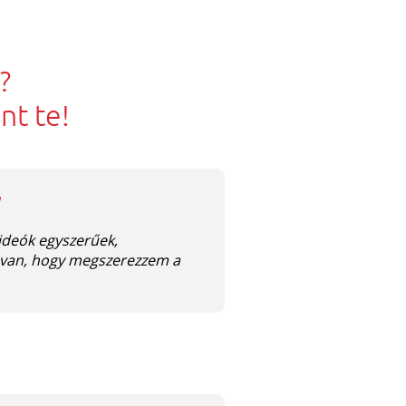
?
nt te!
videók egyszerűek,
m van, hogy megszerezzem a