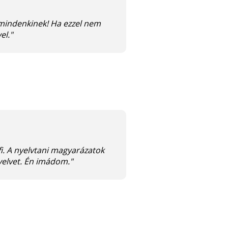
mindenkinek! Ha ezzel nem
el."
fi. A nyelvtani magyarázatok
yelvet. Én imádom."