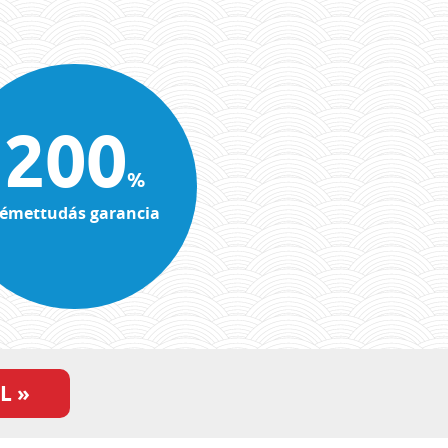
200
%
émettudás garancia
L »