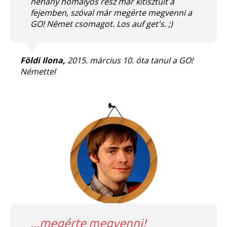
néhány homályos rész már kitisztult a
fejemben, szóval már megérte megvenni a
GO! Német csomagot. Los auf get's. ;)
Földi Ilona,
2015. március 10. óta tanul a GO!
Némettel
...megérte megvenni!