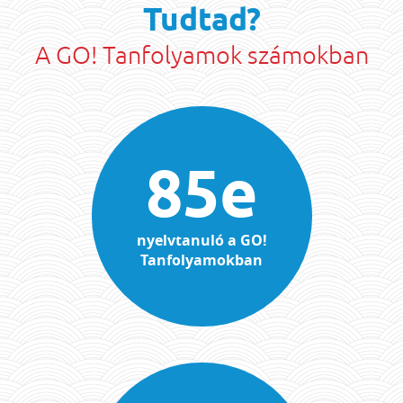
Tudtad?
A GO! Tanfolyamok számokban
85e
nyelvtanuló a GO!
Tanfolyamokban