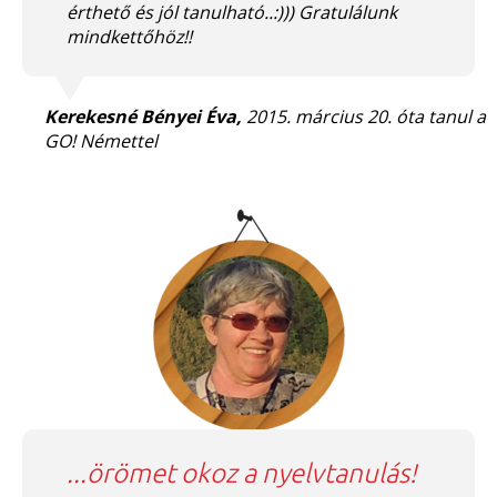
érthető és jól tanulható..:))) Gratulálunk
mindkettőhöz!!
Kerekesné Bényei Éva,
2015. március 20. óta tanul a
GO! Némettel
...örömet okoz a nyelvtanulás!