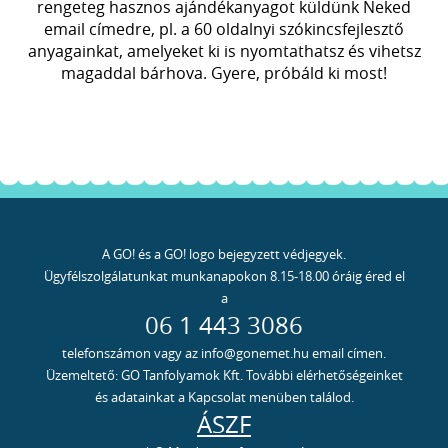
rengeteg hasznos ajándékanyagot küldünk Neked
email címedre, pl. a 60 oldalnyi szókincsfejlesztő
anyagainkat, amelyeket ki is nyomtathatsz és vihetsz
magaddal bárhova. Gyere, próbáld ki most!
A GO! és a GO! logo bejegyzett védjegyek.
Ügyfélszolgálatunkat munkanapokon 8.15-18.00 óráig éred el
a
06 1 443 3086
telefonszámon vagy az info@gonemet.hu email címen.
Üzemeltető: GO Tanfolyamok Kft. További elérhetőségeinket
és adatainkat a Kapcsolat menüben találod.
ÁSZF