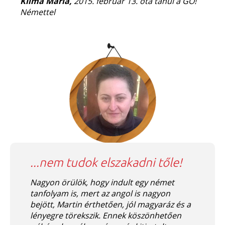
Klima Mária,
2015. február 13. óta tanul a GO!
Némettel
...nem tudok elszakadni tőle!
Nagyon örülök, hogy indult egy német
tanfolyam is, mert az angol is nagyon
bejött, Martin érthetően, jól magyaráz és a
lényegre törekszik. Ennek köszönhetően