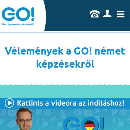
U
Vélemények a GO! német
képzésekről