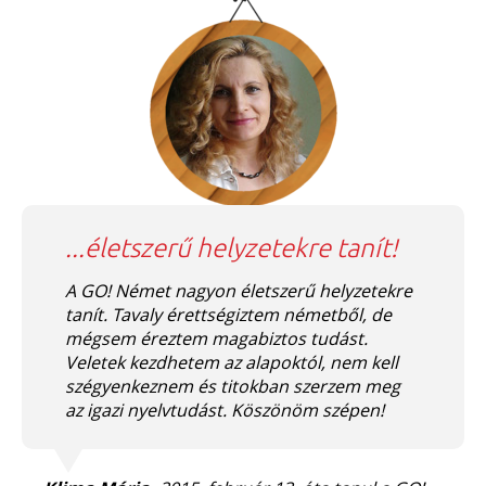
...életszerű helyzetekre tanít!
A GO! Német nagyon életszerű helyzetekre
tanít. Tavaly érettségiztem németből, de
mégsem éreztem magabiztos tudást.
Veletek kezdhetem az alapoktól, nem kell
szégyenkeznem és titokban szerzem meg
az igazi nyelvtudást. Köszönöm szépen!